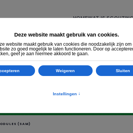
HOME
WAT IS SCOUTIN
G ACADEMY
(SAM)
ODULES (SAM)