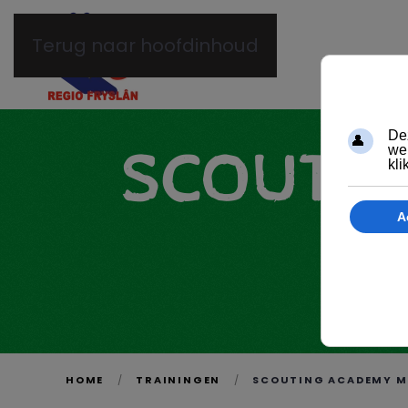
Terug naar hoofdinhoud
SCOUTIN
HOME
TRAININGEN
SCOUTING ACADEMY M