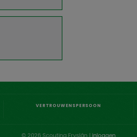
VERTROUWENSPERSOON
© 2026 Scouting Fryslân |
inloggen