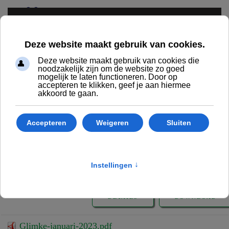
Terug naar hoofdinhoud
STARTPAGINA
REGIO FRYSLAN
DOCUMENTEN
GLIMKE
GLIMKE 2023
GLIMKE
Glimke 2023
Glimke-februari-2023.pdf
DETAILS
DOWNLOAD
Glimke-januari-2023.pdf