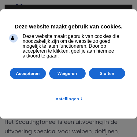
Terug naar hoofdinhoud
SCOUTINGTONEEL
HOME
REGIO FRYSLÂN
ACTIVITEITEN
SCOUTINGTONEEL
Scoutingtoneel
Het Scoutingtoneel is een uitvoering in de
uitvoering speciaal voor welpen, dolfijnen,